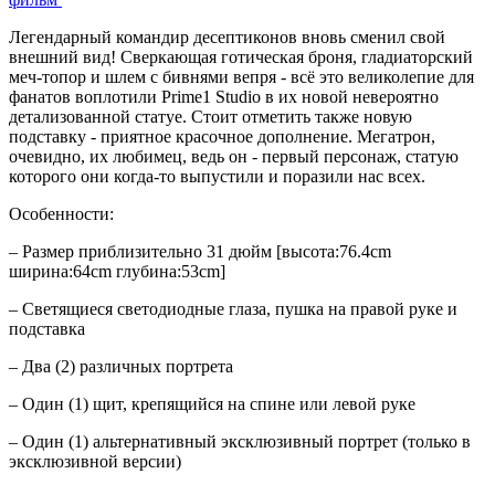
Легендарный командир десептиконов вновь сменил свой
внешний вид! Сверкающая готическая броня, гладиаторский
меч-топор и шлем с бивнями вепря - всё это великолепие для
фанатов воплотили Prime1 Studio в их новой невероятно
детализованной статуе. Стоит отметить также новую
подставку - приятное красочное дополнение. Мегатрон,
очевидно, их любимец, ведь он - первый персонаж, статую
которого они когда-то выпустили и поразили нас всех.
Особенности:
– Размер приблизительно 31 дюйм [высота:76.4cm
ширина:64cm глубина:53cm]
– Светящиеся светодиодные глаза, пушка на правой руке и
подставка
– Два (2) различных портрета
– Один (1) щит, крепящийся на спине или левой руке
– Один (1) альтернативный эксклюзивный портрет (только в
эксклюзивной версии)