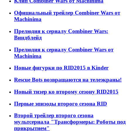
Клип Combiner Wars от Machinima
Официальный трейлер Combiner Wars от
Machinima
Прелюдия к сериалу Combiner Wars:
Виндблейд
Прелюдия к сериалу Combiner Wars от
Machinima
Новые фигурки по RID2015 в Kinder
Rescue Bots возвращаются на телеэкраны!
Новый тизер ко второму сезону RID2015
Первые эпизоды второго сезона RID
Второй трейлер второго сезона
мультсериала "Трансформеры: Роботы под
прикрытием"