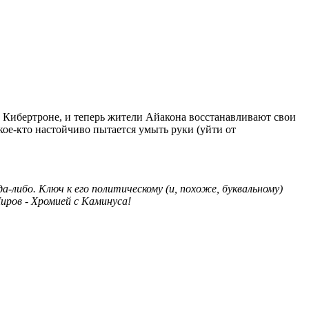
а Кибертроне, и теперь жители Айакона восстанавливают свои
кое-кто настойчиво пытается умыть руки (уйти от
-либо. Ключ к его политическому (и, похоже, буквальному)
ров - Хромией с Каминуса!