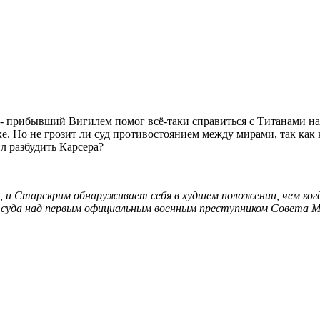
а - прибывший Вигилем помог всё-таки справиться с Титанами н
е. Но не грозит ли суд противостоянием между мирами, так как 
ил разбудить Карсера?
 и Старскрим обнаруживает себя в худшем положении, чем когда
суда над первым официальным военным преступником Совета Ми