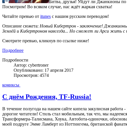
Битва, друзья! Уйдут ли Джанкионы по
Посмотрим! Во всяком случае, нас ждёт жаркая схватка!
Читайте превью от
itunes
с нашим русским переводом!
Описание сюжета:
Новый Кибертрон - заключение! Джанкионы
Землёй и Кибертроном навсегда... Но сможет ли Арси жить с
Смотрите превью, кликнув по ссылке ниже!
Подробнее
Подробности
Автор: cybertroner
Опубликовано: 17 апреля 2017
Просмотров: 4574
комиксы
С днём Рождения, TF-Russia!
В течение полугода на нашем сайте кипела закулисная работа 
дорогие читатели! Стиль стал мобильным, так что, мы надеемся,
Трансформера-Талисмана, Хоука, Автобота-одиночки, обоснов
моей подруге Эмме Ламберт из Ноттингема, британской фанатке