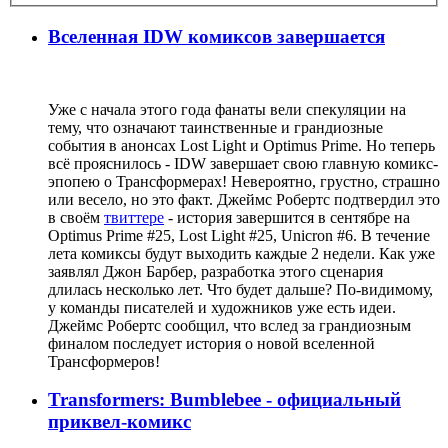
Вселенная IDW комиксов завершается
Уже с начала этого года фанаты вели спекуляции на
тему, что означают таинственные и грандиозные
события в анонсах Lost Light и Optimus Prime. Но теперь
всё прояснилось - IDW завершает свою главную комикс-
эпопею о Трансформерах! Невероятно, грустно, страшно
или весело, но это факт. Джеймс Робертс подтвердил это
в своём
твиттере
- история завершится в сентябре на
Optimus Prime #25, Lost Light #25, Unicron #6. В течение
лета комиксы будут выходить каждые 2 недели. Как уже
заявлял Джон Барбер, разработка этого сценария
длилась несколько лет. Что будет дальше? По-видимому,
у команды писателей и художников уже есть идеи.
Джеймс Робертс сообщил, что вслед за грандиозным
финалом последует история о новой вселенной
Трансформеров!
Transformers: Bumblebee - официальный
приквел-комикс