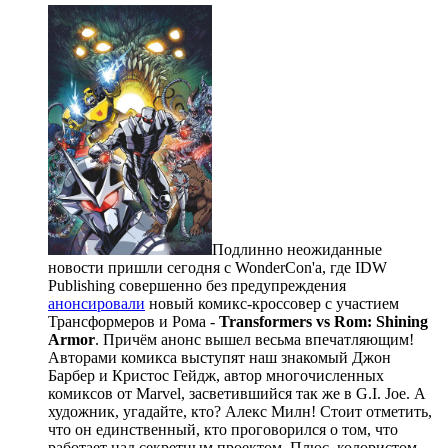
Подлинно неожиданные
новости пришли сегодня с WonderCon'а, где IDW
Publishing совершенно без предупреждения
анонсировали
новый комикс-кроссовер с участием
Трансформеров и Рома -
Transformers vs Rom: Shining
Armor
. Причём анонс вышел весьма впечатляющим!
Авторами комикса выступят наш знакомый Джон
Барбер и Кристос Гейдж, автор многочисленных
комиксов от Marvel, засветившийся так же в G.I. Joe. А
художник, угадайте, кто? Алекс Милн! Стоит отметить,
что он единственный, кто проговорился о том, что
работает над секретным проектом. Плюс, колористом