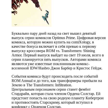
Буквально пару дней назад на свет вышел девятый
выпуск серии комиксов Optimus Prime. Цифровая версия
комикса, которую можно купить на comiXology, в
качестве бонуса включает в себя превью к первому
выпуску кроссовера ROM vs. Transformers: Shining
Armor. Первый выпуск выйдет на свет 19 июля, всего в
серии планируется пять выпусков. Авторами комикса
являются уже известные поклонникам комикс-
вселеннoй IDW/Hasbro Джон Барбер и Кристос Гейдж.
События комикса будут происходить после событий
ROM Annual и до того, как трансформеры прибыли на
Землю в The Transformers: Infiltration.
Центральным персонажем серии станет фембот
Стардрайв, которая стала членом Ордена Солстар. Ей
предстоит попасть на свою родную планету Кибертрон
и противостоять Старскриму, который вступил в
конфликт с Орденом Солстар.