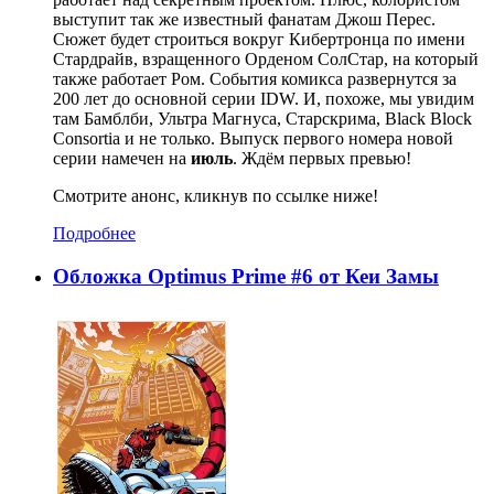
выступит так же известный фанатам Джош Перес.
Сюжет будет строиться вокруг Кибертронца по имени
Стардрайв, взращенного Орденом СолСтар, на который
также работает Ром. События комикса развернутся за
200 лет до основной серии IDW. И, похоже, мы увидим
там Бамблби, Ультра Магнуса, Старскрима, Black Block
Consortia и не только. Выпуск первого номера новой
серии намечен на
июль
. Ждём первых превью!
Смотрите анонс, кликнув по ссылке ниже!
Подробнее
Обложка Optimus Prime #6 от Кеи Замы