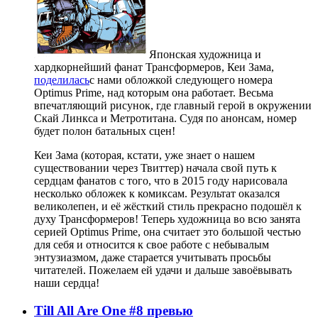
Японская художница и
хардкорнейший фанат Трансформеров, Кеи Зама,
поделилась
с нами обложкой следующего номера
Optimus Prime, над которым она работает. Весьма
впечатляющий рисунок, где главный герой в окружении
Скай Линкса и Метротитана. Судя по анонсам, номер
будет полон батальных сцен!
Кеи Зама (которая, кстати, уже знает о нашем
существовании через Твиттер) начала свой путь к
сердцам фанатов с того, что в 2015 году нарисовала
несколько обложек к комиксам. Результат оказался
великолепен, и её жёсткий стиль прекрасно подошёл к
духу Трансформеров! Теперь художница во всю занята
серией Optimus Prime, она считает это большой честью
для себя и относится к свое работе с небывалым
энтузиазмом, даже старается учитывать просьбы
читателей. Пожелаем ей удачи и дальше завоёвывать
наши сердца!
Till All Are One #8 превью