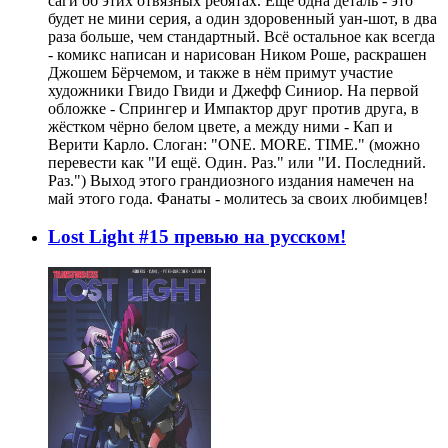
саги об этих отвязных ребятах. Ещё одна деталь - это
будет не мини серия, а один здоровенный уан-шот, в два
раза больше, чем стандартный. Всё остальное как всегда
- комикс написан и нарисован Ником Роше, раскрашен
Джошем Бёрчемом, и также в нём примут участие
художники Гвидо Гвиди и Джефф Синиор. На первой
обложке - Спрингер и Импактор друг против друга, в
жёстком чёрно белом цвете, а между ними - Кап и
Верити Карло. Слоган: "ONE. MORE. TIME." (можно
перевести как "И ещё. Один. Раз." или "И. Последний.
Раз.") Выход этого грандиозного издания намечен на
май этого года. Фанаты - молитесь за своих любимцев!
Lost Light #15 превью на русском!