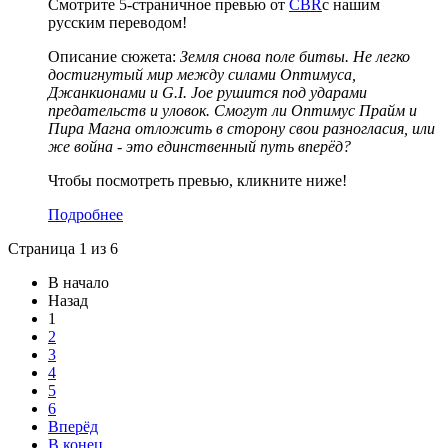
Смотрите 5-страничное превью от
CBR
с нашим
русским переводом!
Описание сюжета:
Земля снова поле битвы. Не легко
достигнутый мир между силами Оптимуса,
Джанкионами и G.I. Joe рушится под ударами
предательств и уловок. Смогут ли Оптимус Прайм и
Пира Магна отложить в сторону свои разногласия, или
же война - это единственный путь вперёд?
Чтобы посмотреть превью, кликните ниже!
Подробнее
Страница 1 из 6
В начало
Назад
1
2
3
4
5
6
Вперёд
В конец