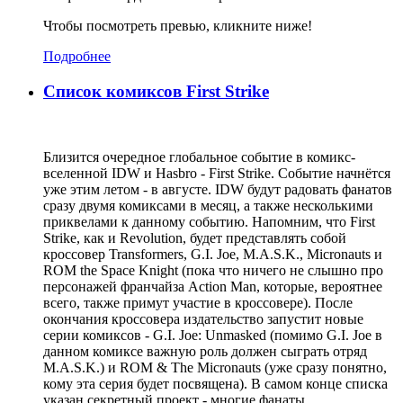
Чтобы посмотреть превью, кликните ниже!
Подробнее
Список комиксов First Strike
Близится очередное глобальное событие в комикс-
вселенной IDW и Hasbro - First Strike. Событие начнётся
уже этим летом - в августе. IDW будут радовать фанатов
сразу двумя комиксами в месяц, а также несколькими
приквелами к данному событию. Напомним, что First
Strike, как и Revolution, будет представлять собой
кроссовер Transformers, G.I. Joe, M.A.S.K., Micronauts и
ROM the Space Knight (пока что ничего не слышно про
персонажей франчайза Action Man, которые, вероятнее
всего, также примут участие в кроссовере). После
окончания кроссовера издательство запустит новые
серии комиксов - G.I. Joe: Unmasked (помимо G.I. Joe в
данном комиксе важную роль должен сыграть отряд
M.A.S.K.) и ROM & The Micronauts (уже сразу понятно,
кому эта серия будет посвящена). В самом конце списка
указан секретный проект - многие фанаты