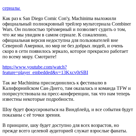
сериалы
Как раз к San Diego Comic Con'у, Machinima выложили
официальный полнокровный трейлер мультсериала Combiner
Wars. Он полностью трёхмерный и позволяет судить о том,
что же мы увидим в самом сериале. К сожалению,
официальная версия недоступна для пользователей вне
Северной Америки, но мир не без добрых людей, и очень
скоро в сети появилось зеркало, которое прекрасно работает
по всему миру. Смотрите!
https://www.youtube.com/watch?
feature=player_embedded&v=13Kxcv0rSBI
Так же Machinima присоединились к фестивалю в
Калифорнийском Сан-Диего, там оказалась и команда TFW и
поприсутствовала на пресс-конференции, так что нам теперь
известны некоторые подробности.
Шоу будет фокусироваться на Виндблейд, и все события будут
показаны с её точки зрения.
В принципе, шоу будет доступно для всех возрастов, но
прежде всего целевой аудиторией служат взрослые фанаты.