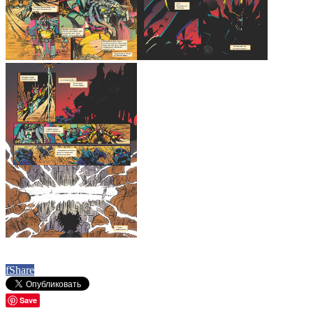
f
Share
Save