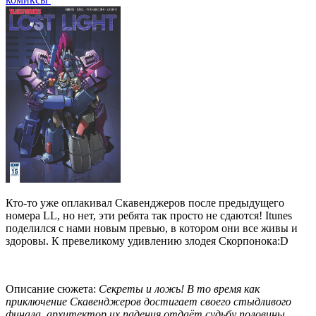
Кто-то уже оплакивал Скавенджеров после предыдущего
номера LL, но нет, эти ребята так просто не сдаются! Itunes
поделился с нами новым превью, в котором они все живы и
здоровы. К превеликому удивлению злодея Скорпонока:D
Описание сюжета:
Секреты и ложь! В то время как
приключение Скавенджеров достигает своего стыдливого
финала, архитектор их падения отдаёт судьбу половины