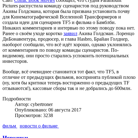
Сайт
Comic Book Movies
сообщил, что студия Paramount
Pictures распустила команду сценаристов под руководством
Акивы Голдсмана, которая была призвана установить почву
для Кинематографической Вселенной Трансформеров и
создала идеи для сценариев TF5 и фильма о Бамблби.
Никаких комментариев и интервью по этому поводу пока нет.
Ранее о своём уходе коротко
заявил
Акива Голдсман. Лоренцо
ДиБонавентура, продюсер, и глава Hasbro, Брайан Голднер,
наоборот сообщали, что всё идёт хорошо, однако уклонялись
от комментариев по поводу команды сценаристов. По-
видимому, они просто старались успокоить потенциальных
инвесторов.
Вообще, всё очевиднее становится тот факт, что TF5, в
отличие от предыдущих фильмов, воспринята публикой плохо
(ну, хотя бы критики теперь восторженно о предыдущих TF
отзываются!), кассовые сборы так и не добрались до 600млн.
Подробности
Автор: cybertroner
Опубликовано: 06 августа 2017
Просмотров: 3238
фильм
новости о фильме
Игрушки