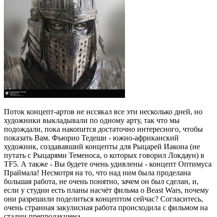
Поток концепт-артов не иссякал все эти несколько дней, но
художники выкладывали по одному арту, так что мы
подождали, пока накопится достаточно интересного, чтобы
показать Вам. Фьюрио Тедеши - южно-африканский
художник, создававший концепты для Рыцарей Иакона (не
путать с Рыцарями Теменоса, о которых говорил Локдаун) в
TF5. А также - Вы будете очень удивлены - концепт Оптимуса
Праймала! Несмотря на то, что над ним была проделана
большая работа, не очень понятно, зачем он был сделан, и,
если у студии есть планы насчёт фильма о Beast Wars, почему
они разрешили поделиться концептом сейчас? Согласитесь,
очень странная закулисная работа происходила с фильмом на
стадии препродакшена.