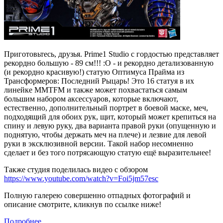
Приготовьтесь, друзья. Prime1 Studio с гордостью представляет
рекордно большую - 89 см!!! :O - и рекордно детализованную
(и рекордно красивую!) статую Оптимуса Прайма из
Трансформеров: Последний Рыцарь! Это 16 статуя в их
линейке MMTFM и также может похвастаться самым
большим набором аксессуаров, которые включают,
естественно, дополнительный портрет в боевой маске, меч,
подходящий для обоих рук, щит, который может крепиться на
спину и левую руку, два варианта правой руки (опущенную и
поднятую, чтобы держать меч на плече) и лезвие для левой
руки в эксклюзивной версии. Такой набор несомненно
сделает и без того потрясающую статую ещё выразительнее!
Также студия поделилась видео с обзором
https://www.youtube.com/watch?v=Foi5jm57esc
Полную галерею совершенно отпадных фотографий и
описание смотрите, кликнув по ссылке ниже!
Подробнее