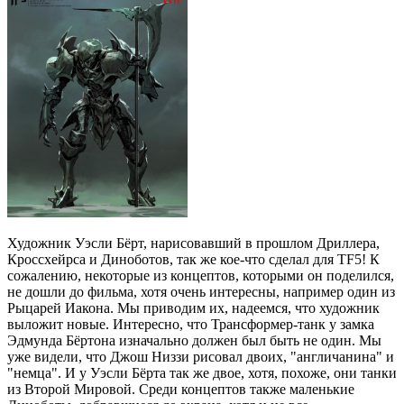
Художник Уэсли Бёрт, нарисовавший в прошлом Дриллера,
Кроссхейрса и Диноботов, так же кое-что сделал для TF5! К
сожалению, некоторые из концептов, которыми он поделился,
не дошли до фильма, хотя очень интересны, например один из
Рыцарей Иакона. Мы приводим их, надеемся, что художник
выложит новые. Интересно, что Трансформер-танк у замка
Эдмунда Бёртона изначально должен был быть не один. Мы
уже видели, что Джош Низзи рисовал двоих, "англичанина" и
"немца". И у Уэсли Бёрта так же двое, хотя, похоже, они танки
из Второй Мировой. Среди концептов также маленькие