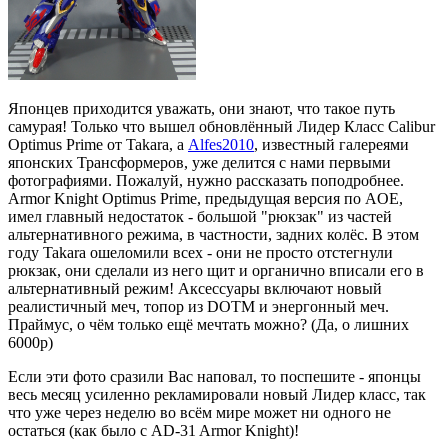
Японцев приходится уважать, они знают, что такое путь
самурая! Только что вышел обновлённый Лидер Класс Calibur
Optimus Prime от Takara, а
Alfes2010
, известный галереями
японских Трансформеров, уже делится с нами первыми
фотографиями. Пожалуй, нужно рассказать поподробнее.
Armor Knight Optimus Prime, предыдущая версия по AOE,
имел главный недостаток - большой "рюкзак" из частей
альтернативного режима, в частности, задних колёс. В этом
году Takara ошеломили всех - они не просто отстегнули
рюкзак, они сделали из него щит и органично вписали его в
альтернативный режим! Аксессуары включают новый
реалистичный меч, топор из DOTM и энергонный меч.
Праймус, о чём только ещё мечтать можно? (Да, о лишних
6000р)
Если эти фото сразили Вас наповал, то поспешите - японцы
весь месяц усиленно рекламировали новый Лидер класс, так
что уже через неделю во всём мире может ни одного не
остаться (как было с AD-31 Armor Knight)!