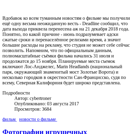
Вдобавок ко всем туманным новостям о фильме мы получили
ещё одну весьма неожиданную весть - Deadline сообщил, что
дата выхода приквела перенесена аж на 21 декабря 2018 года.
Понятно, по какой причине - июнь подразумевает адски
сжатые сроки и перенаселённое релизами время, а значит
большие расходы на рекламу, что студия не может себе сейчас
позволить. Напомним, что по официальным данным,
полномасштабные съёмки фильма начались 31 июля и
продолжатся до 15 ноября. Планируемые места съемок
включают Лос-Анджелес, Marin Headlands (национальный
парк, окружающий знаменитый мост Золотые Ворота) и
несколько городков в окрестности Сан-Францисско, cудя по
всему, Северная Калифорния будет широко представлена.
Подробности
Автор: cybertroner
Опубликовано: 03 августа 2017
Просмотров: 3684
фильм
новости о фильме
Фотографии игрушечных