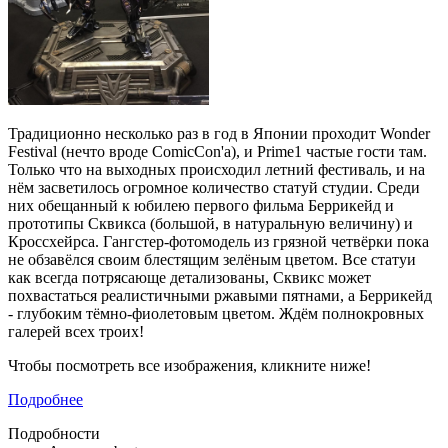
Традиционно несколько раз в год в Японии проходит Wonder
Festival (нечто вроде ComicCon'а), и Prime1 частые гости там.
Только что на выходных происходил летний фестиваль, и на
нём засветилось огромное количество статуй студии. Среди
них обещанный к юбилею первого фильма Беррикейд и
прототипы Сквикса (большой, в натуральную величину) и
Кроссхейрса. Гангстер-фотомодель из грязной четвёрки пока
не обзавёлся своим блестящим зелёным цветом. Все статуи
как всегда потрясающе детализованы, Сквикс может
похвастаться реалистичными ржавыми пятнами, а Беррикейд
- глубоким тёмно-фиолетовым цветом. Ждём полнокровных
галерей всех троих!
Чтобы посмотреть все изображения, кликните ниже!
Подробнее
Подробности