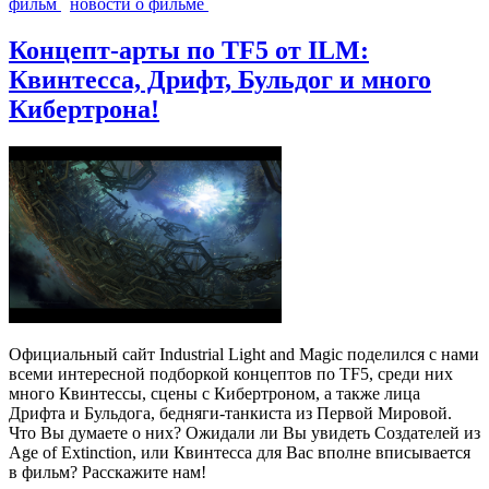
фильм
новости о фильме
Концепт-арты по TF5 от ILM:
Квинтесса, Дрифт, Бульдог и много
Кибертрона!
Официальный сайт Industrial Light and Magic поделился с нами
всеми интересной подборкой концептов по TF5, среди них
много Квинтессы, сцены с Кибертроном, а также лица
Дрифта и Бульдога, бедняги-танкиста из Первой Мировой.
Что Вы думаете о них? Ожидали ли Вы увидеть Создателей из
Age of Extinction, или Квинтесса для Вас вполне вписывается
в фильм? Расскажите нам!