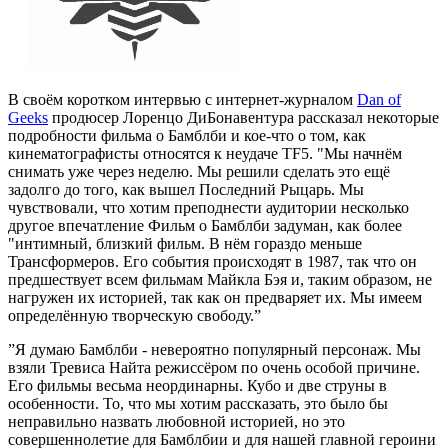
В своём коротком интервью с интернет-журналом
Dan of
Geeks
продюсер Лоренцо ДиБонавентура рассказал некоторые
подробности фильма о Бамблби и кое-что о том, как
кинематографисты относятся к неудаче TF5. "Мы начнём
снимать уже через неделю. Мы решили сделать это ещё
задолго до того, как вышел Последний Рыцарь. Мы
чувствовали, что хотим преподнести аудитории несколько
другое впечатление Фильм о Бамблби задуман, как более
"интимный, близкий фильм. В нём гораздо меньше
Трансформеров. Его события происходят в 1987, так что он
предшествует всем фильмам Майкла Бэя и, таким образом, не
нагружен их историей, так как он предваряет их. Мы имеем
определённую творческую свободу.”
”Я думаю Бамблби - невероятно популярный персонаж. Мы
взяли Тревиса Найта режиссёром по очень особой причине.
Его фильмы весьма неординарны. Кубо и две струны в
особенности. То, что мы хотим рассказать, это было бы
неправильно назвать любовной историей, но это
совершеннолетие для Бамблбии и для нашей главной героини