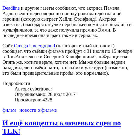
Deadline
и другие газеты сообщают, что актриса Памела
Адлон ведёт переговоры по поводу роли матери главной
героини (которую сыграет Хайли Стенфилд). Актриса
известна, благодаря озвучке персонажей компьютерных игр и
мультфильмов, за что даже получила премию Эмми. В
последнее время она играет также в сериалах.
Сайт
Omega Underground
(неавторитетный источник)
сообщает, что съёмки фильма пройдут с 31 июля по 15 ноября
в Лос-Анджелесе и Северной Калифорнии/Сан-Францисско.
Опять же, хотите верьте, хотите нет. Мы же больше недели
назад видели намёки на то, что съёмки уже идут (возможно,
это были предварительные пробы, это нормально).
Подробности
Автор: cybertroner
Опубликовано: 28 июля 2017
Просмотров: 4228
фильм
новости о фильме
И ещё концепты ключевых сцен по
TLK!