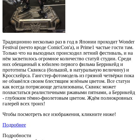
Традиционно несколько раз в год в Японии проходит Wonder
Festival (нечто вроде ComicCon'а), и Prime1 частые гости там.
Только что на выходных происходил летний фестиваль, и на
нём засветилось огромное количество статуй студии. Среди
них обещанный к юбилею первого фильма Беррикейд и
прототипы Сквикса (большой, в натуральную величину) и
Кроссхейрса. Гангстер-фотомодель из грязной четвёрки пока
не обзавёлся своим блестящим зелёным цветом. Все статуи
как всегда потрясающе детализованы, Сквикс может
похвастаться реалистичными ржавыми пятнами, а Беррикейд
- глубоким тёмно-фиолетовым цветом. Ждём полнокровных
галерей всех троих!
Чтобы посмотреть все изображения, кликните ниже!
Подробнее
Подробности