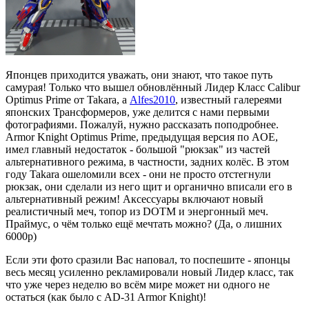
Японцев приходится уважать, они знают, что такое путь
самурая! Только что вышел обновлённый Лидер Класс Calibur
Optimus Prime от Takara, а
Alfes2010
, известный галереями
японских Трансформеров, уже делится с нами первыми
фотографиями. Пожалуй, нужно рассказать поподробнее.
Armor Knight Optimus Prime, предыдущая версия по AOE,
имел главный недостаток - большой "рюкзак" из частей
альтернативного режима, в частности, задних колёс. В этом
году Takara ошеломили всех - они не просто отстегнули
рюкзак, они сделали из него щит и органично вписали его в
альтернативный режим! Аксессуары включают новый
реалистичный меч, топор из DOTM и энергонный меч.
Праймус, о чём только ещё мечтать можно? (Да, о лишних
6000р)
Если эти фото сразили Вас наповал, то поспешите - японцы
весь месяц усиленно рекламировали новый Лидер класс, так
что уже через неделю во всём мире может ни одного не
остаться (как было с AD-31 Armor Knight)!