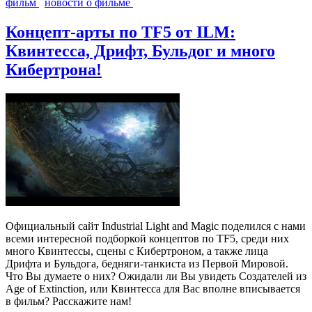
фильм
новости о фильме
Концепт-арты по TF5 от ILM:
Квинтесса, Дрифт, Бульдог и много
Кибертрона!
Официальный сайт Industrial Light and Magic поделился с нами
всеми интересной подборкой концептов по TF5, среди них
много Квинтессы, сцены с Кибертроном, а также лица
Дрифта и Бульдога, бедняги-танкиста из Первой Мировой.
Что Вы думаете о них? Ожидали ли Вы увидеть Создателей из
Age of Extinction, или Квинтесса для Вас вполне вписывается
в фильм? Расскажите нам!