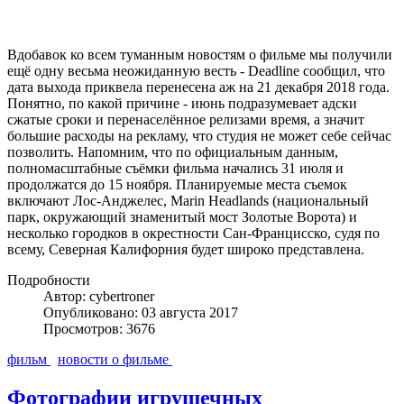
Вдобавок ко всем туманным новостям о фильме мы получили
ещё одну весьма неожиданную весть - Deadline сообщил, что
дата выхода приквела перенесена аж на 21 декабря 2018 года.
Понятно, по какой причине - июнь подразумевает адски
сжатые сроки и перенаселённое релизами время, а значит
большие расходы на рекламу, что студия не может себе сейчас
позволить. Напомним, что по официальным данным,
полномасштабные съёмки фильма начались 31 июля и
продолжатся до 15 ноября. Планируемые места съемок
включают Лос-Анджелес, Marin Headlands (национальный
парк, окружающий знаменитый мост Золотые Ворота) и
несколько городков в окрестности Сан-Францисско, cудя по
всему, Северная Калифорния будет широко представлена.
Подробности
Автор: cybertroner
Опубликовано: 03 августа 2017
Просмотров: 3676
фильм
новости о фильме
Фотографии игрушечных