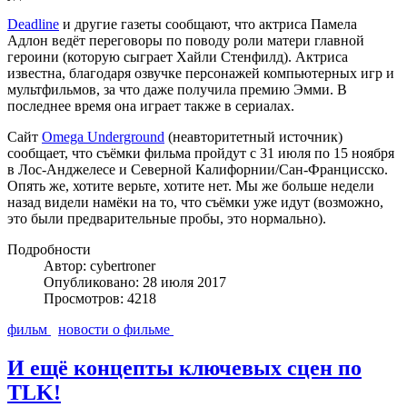
Deadline
и другие газеты сообщают, что актриса Памела
Адлон ведёт переговоры по поводу роли матери главной
героини (которую сыграет Хайли Стенфилд). Актриса
известна, благодаря озвучке персонажей компьютерных игр и
мультфильмов, за что даже получила премию Эмми. В
последнее время она играет также в сериалах.
Сайт
Omega Underground
(неавторитетный источник)
сообщает, что съёмки фильма пройдут с 31 июля по 15 ноября
в Лос-Анджелесе и Северной Калифорнии/Сан-Францисско.
Опять же, хотите верьте, хотите нет. Мы же больше недели
назад видели намёки на то, что съёмки уже идут (возможно,
это были предварительные пробы, это нормально).
Подробности
Автор: cybertroner
Опубликовано: 28 июля 2017
Просмотров: 4218
фильм
новости о фильме
И ещё концепты ключевых сцен по
TLK!