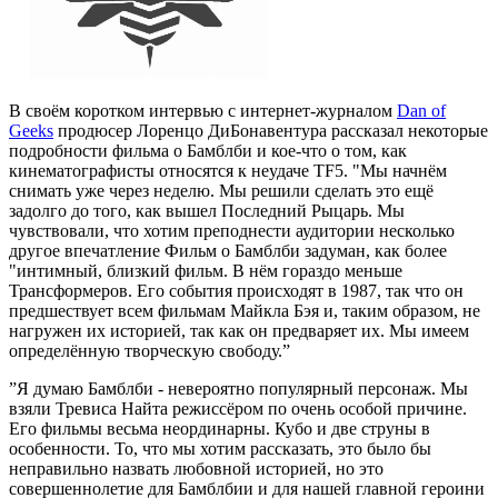
В своём коротком интервью с интернет-журналом
Dan of
Geeks
продюсер Лоренцо ДиБонавентура рассказал некоторые
подробности фильма о Бамблби и кое-что о том, как
кинематографисты относятся к неудаче TF5. "Мы начнём
снимать уже через неделю. Мы решили сделать это ещё
задолго до того, как вышел Последний Рыцарь. Мы
чувствовали, что хотим преподнести аудитории несколько
другое впечатление Фильм о Бамблби задуман, как более
"интимный, близкий фильм. В нём гораздо меньше
Трансформеров. Его события происходят в 1987, так что он
предшествует всем фильмам Майкла Бэя и, таким образом, не
нагружен их историей, так как он предваряет их. Мы имеем
определённую творческую свободу.”
”Я думаю Бамблби - невероятно популярный персонаж. Мы
взяли Тревиса Найта режиссёром по очень особой причине.
Его фильмы весьма неординарны. Кубо и две струны в
особенности. То, что мы хотим рассказать, это было бы
неправильно назвать любовной историей, но это
совершеннолетие для Бамблбии и для нашей главной героини