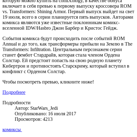
которую можно купить на comiXology, в качестве бонуса
включает в себя превью к первому выпуску кроссовера ROM
vs. Transformers: Shining Armor. Первый выпуск выйдет на свет
19 июля, всего в серии планируется пять выпусков. Авторами
комикса являются уже известные поклонникам комикс-
вселеннoй IDW/Hasbro Джон Барбер и Кристос Гейдж.
События комикса будут происходить после событий ROM
Annual и до того, как трансформеры прибыли на Землю в The
Transformers: Infiltration. Центральным персонажем серии
станет фембот Стардрайв, которая стала членом Ордена
Солстар. Ей предстоит попасть на свою родную планету
Кибертрон и противостоять Старскриму, который вступил в
конфликт с Орденом Солстар.
Чтобы посмотреть превью, кликните ниже!
Подробнее
Подробности
Автор: StarWars_Jedi
Опубликовано: 16 июля 2017
Просмотров: 4213
комиксы