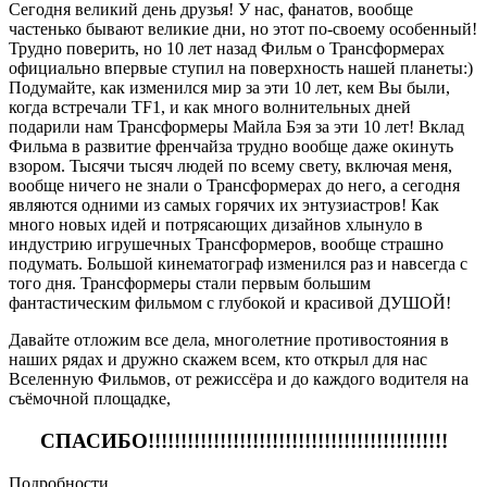
Сегодня великий день друзья! У нас, фанатов, вообще
частенько бывают великие дни, но этот по-своему особенный!
Трудно поверить, но 10 лет назад Фильм о Трансформерах
официально впервые ступил на поверхность нашей планеты:)
Подумайте, как изменился мир за эти 10 лет, кем Вы были,
когда встречали TF1, и как много волнительных дней
подарили нам Трансформеры Майла Бэя за эти 10 лет! Вклад
Фильма в развитие френчайза трудно вообще даже окинуть
взором. Тысячи тысяч людей по всему свету, включая меня,
вообще ничего не знали о Трансформерах до него, а сегодня
являются одними из самых горячих их энтузиастров! Как
много новых идей и потрясающих дизайнов хлынуло в
индустрию игрушечных Трансформеров, вообще страшно
подумать. Большой кинематограф изменился раз и навсегда с
того дня. Трансформеры стали первым большим
фантастическим фильмом с глубокой и красивой ДУШОЙ!
Давайте отложим все дела, многолетние противостояния в
наших рядах и дружно скажем всем, кто открыл для нас
Вселенную Фильмов, от режиссёра и до каждого водителя на
съёмочной площадке,
СПАСИБО!!!!!!!!!!!!!!!!!!!!!!!!!!!!!!!!!!!!!!!!!!!!!!
Подробности