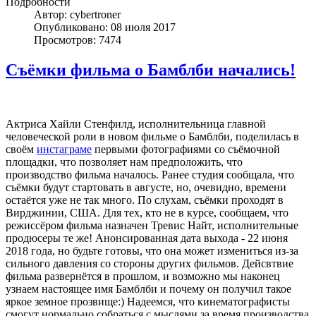
Подробности
Автор: cybertroner
Опубликовано: 08 июля 2017
Просмотров: 7474
Съёмки фильма о Бамблби начались!
Актриса Хайли Стенфилд, исполнительница главной
человеческой роли в новом фильме о Бамблби, поделилась в
своём
инстаграме
первыми фотографиями со съёмочной
площадки, что позволяет нам предположить, что
производство фильма началось. Ранее студия сообщала, что
съёмки будут стартовать в августе, но, очевидно, времени
остаётся уже не так много. По слухам, съёмки проходят в
Вирджинии, США. Для тех, кто не в курсе, сообщаем, что
режиссёром фильма назначен Тревис Найт, исполнительные
продюсеры те же! Анонсированная дата выхода - 22 июня
2018 года, но будьте готовы, что она может измениться из-за
сильного давления со стороны других фильмов. Дейсвтвие
фильма развернётся в прошлом, и возможно мы наконец
узнаем настоящее имя Бамблби и почему он получил такое
яркое земное прозвище:) Надеемся, что кинематографисты
смогут нормально собраться с мыслями за время производства