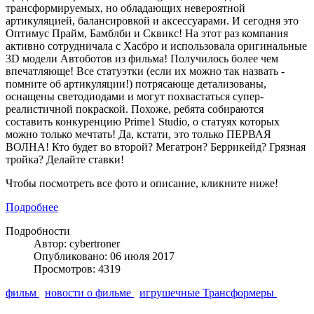
трансформируемых, но обладающих невероятной
артикуляцией, балансировкой и аксессуарами. И сегодня это
Оптимус Прайм, Бамблби и Сквикс! На этот раз компания
активно сотрудничала с Хасбро и использовала оригинальные
3D модели Автоботов из фильма! Получилось более чем
впечатляюще! Все статуэтки (если их можно так назвать -
помните об артикуляции!) потрясающе детализованы,
оснащены светодиодами и могут похвастаться супер-
реалистичной покраской. Похоже, ребята собираются
составить конкуренцию Prime1 Studio, о статуях которых
можно только мечтать! Да, кстати, это только ПЕРВАЯ
ВОЛНА! Кто будет во второй? Мегатрон? Беррикейд? Грязная
тройка? Делайте ставки!
Чтобы посмотреть все фото и описание, кликните ниже!
Подробнее
Подробности
Автор: cybertroner
Опубликовано: 06 июля 2017
Просмотров: 4319
фильм
новости о фильме
игрушечные Трансформеры