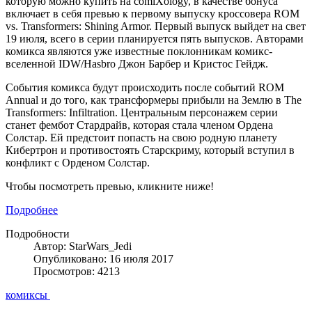
которую можно купить на comiXology, в качестве бонуса
включает в себя превью к первому выпуску кроссовера ROM
vs. Transformers: Shining Armor. Первый выпуск выйдет на свет
19 июля, всего в серии планируется пять выпусков. Авторами
комикса являются уже известные поклонникам комикс-
вселеннoй IDW/Hasbro Джон Барбер и Кристос Гейдж.
События комикса будут происходить после событий ROM
Annual и до того, как трансформеры прибыли на Землю в The
Transformers: Infiltration. Центральным персонажем серии
станет фембот Стардрайв, которая стала членом Ордена
Солстар. Ей предстоит попасть на свою родную планету
Кибертрон и противостоять Старскриму, который вступил в
конфликт с Орденом Солстар.
Чтобы посмотреть превью, кликните ниже!
Подробнее
Подробности
Автор: StarWars_Jedi
Опубликовано: 16 июля 2017
Просмотров: 4213
комиксы