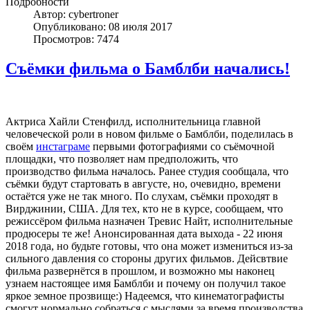
Подробности
Автор: cybertroner
Опубликовано: 08 июля 2017
Просмотров: 7474
Съёмки фильма о Бамблби начались!
Актриса Хайли Стенфилд, исполнительница главной
человеческой роли в новом фильме о Бамблби, поделилась в
своём
инстаграме
первыми фотографиями со съёмочной
площадки, что позволяет нам предположить, что
производство фильма началось. Ранее студия сообщала, что
съёмки будут стартовать в августе, но, очевидно, времени
остаётся уже не так много. По слухам, съёмки проходят в
Вирджинии, США. Для тех, кто не в курсе, сообщаем, что
режиссёром фильма назначен Тревис Найт, исполнительные
продюсеры те же! Анонсированная дата выхода - 22 июня
2018 года, но будьте готовы, что она может измениться из-за
сильного давления со стороны других фильмов. Дейсвтвие
фильма развернётся в прошлом, и возможно мы наконец
узнаем настоящее имя Бамблби и почему он получил такое
яркое земное прозвище:) Надеемся, что кинематографисты
смогут нормально собраться с мыслями за время производства