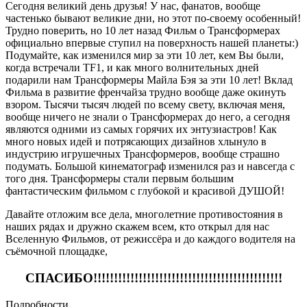
Сегодня великий день друзья! У нас, фанатов, вообще
частенько бывают великие дни, но этот по-своему особенный!
Трудно поверить, но 10 лет назад Фильм о Трансформерах
официально впервые ступил на поверхность нашей планеты:)
Подумайте, как изменился мир за эти 10 лет, кем Вы были,
когда встречали TF1, и как много волнительных дней
подарили нам Трансформеры Майла Бэя за эти 10 лет! Вклад
Фильма в развитие френчайза трудно вообще даже окинуть
взором. Тысячи тысяч людей по всему свету, включая меня,
вообще ничего не знали о Трансформерах до него, а сегодня
являются одними из самых горячих их энтузиастров! Как
много новых идей и потрясающих дизайнов хлынуло в
индустрию игрушечных Трансформеров, вообще страшно
подумать. Большой кинематограф изменился раз и навсегда с
того дня. Трансформеры стали первым большим
фантастическим фильмом с глубокой и красивой ДУШОЙ!
Давайте отложим все дела, многолетние противостояния в
наших рядах и дружно скажем всем, кто открыл для нас
Вселенную Фильмов, от режиссёра и до каждого водителя на
съёмочной площадке,
СПАСИБО!!!!!!!!!!!!!!!!!!!!!!!!!!!!!!!!!!!!!!!!!!!!!!
Подробности