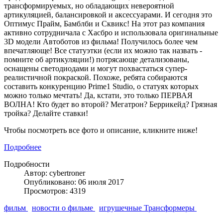
трансформируемых, но обладающих невероятной
артикуляцией, балансировкой и аксессуарами. И сегодня это
Оптимус Прайм, Бамблби и Сквикс! На этот раз компания
активно сотрудничала с Хасбро и использовала оригинальные
3D модели Автоботов из фильма! Получилось более чем
впечатляюще! Все статуэтки (если их можно так назвать -
помните об артикуляции!) потрясающе детализованы,
оснащены светодиодами и могут похвастаться супер-
реалистичной покраской. Похоже, ребята собираются
составить конкуренцию Prime1 Studio, о статуях которых
можно только мечтать! Да, кстати, это только ПЕРВАЯ
ВОЛНА! Кто будет во второй? Мегатрон? Беррикейд? Грязная
тройка? Делайте ставки!
Чтобы посмотреть все фото и описание, кликните ниже!
Подробнее
Подробности
Автор: cybertroner
Опубликовано: 06 июля 2017
Просмотров: 4319
фильм
новости о фильме
игрушечные Трансформеры